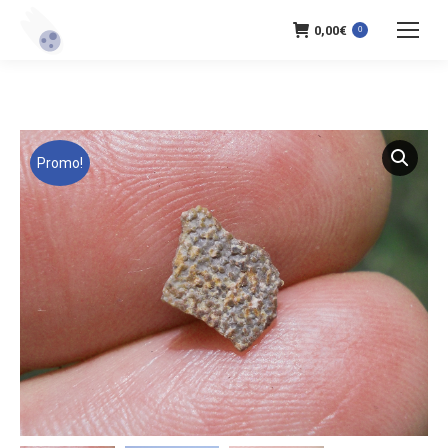
0,00
€
0
Promo!