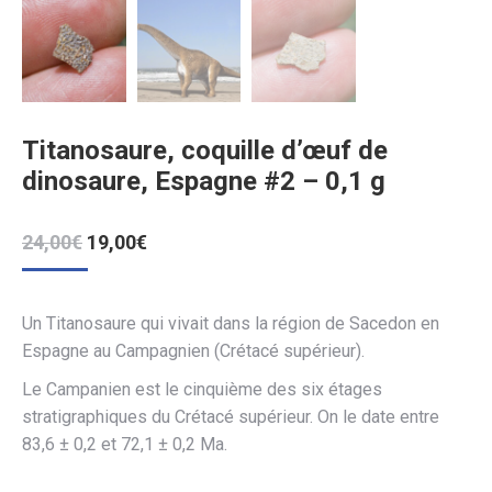
Titanosaure, coquille d’œuf de
dinosaure, Espagne #2 – 0,1 g
Le
Le
24,00
€
19,00
€
prix
prix
initial
actuel
était :
est :
Un Titanosaure qui vivait dans la région de Sacedon en
24,00€.
19,00€.
Espagne au Campagnien (Crétacé supérieur).
Le Campanien est le cinquième des six étages
stratigraphiques du
Crétacé supérieur
. On le date entre
83,6 ± 0,2 et 72,1 ± 0,2 Ma
.