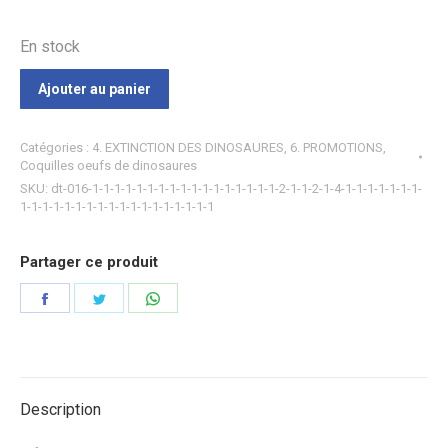
En stock
Ajouter au panier
Catégories :
4. EXTINCTION DES DINOSAURES
,
6. PROMOTIONS
,
Coquilles oeufs de dinosaures
SKU:
dt-016-1-1-1-1-1-1-1-1-1-1-1-1-1-1-1-1-1-2-1-1-2-1-4-1-1-1-1-1-1-1-
1-1-1-1-1-1-1-1-1-1-1-1-1-1-1-1-1-1
Partager ce produit
Partager
Partager
Partager
sur
sur
sur
Facebook
Twitter
WhatsApp
Description