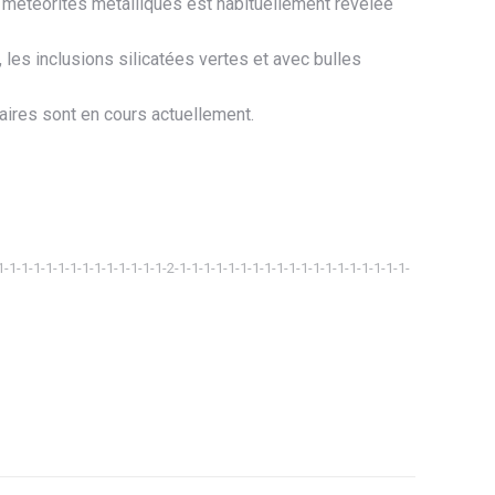
es météorites métalliques est habituellement révélée
, les inclusions silicatées vertes et avec bulles
res sont en cours actuellement.
1-1-1-1-1-1-1-1-1-1-1-1-1-1-2-1-1-1-1-1-1-1-1-1-1-1-1-1-1-1-1-1-1-1-
ager
tsApp