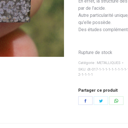
En effet, la structure d
par de l’acide.
Autre particularité unique
qu’elle possède.
Des études complémentai
Rupture de stock
Catégorie :
METALLIQUES
SKU:
dt-017-1-1-1-1-1-1-1-1-1-
2-1-1-1-1
Partager ce produit
Partager
Partager
Part
sur
sur
sur
Facebook
Twitter
Wha