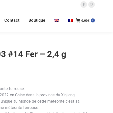
La
La
page
page
Contact
Boutique
Facebook
Instagram
0,00
€
0
s'ouvre
s'ouvre
dans
dans
une
une
nouvelle
nouvelle
 #14 Fer – 2,4 g
fenêtre
fenêtre
rite ferreuse.
2022 en Chine dans la province du Xinjiang.
ité unique au Monde de cette météorite c’est sa
une météorite ferreuse.