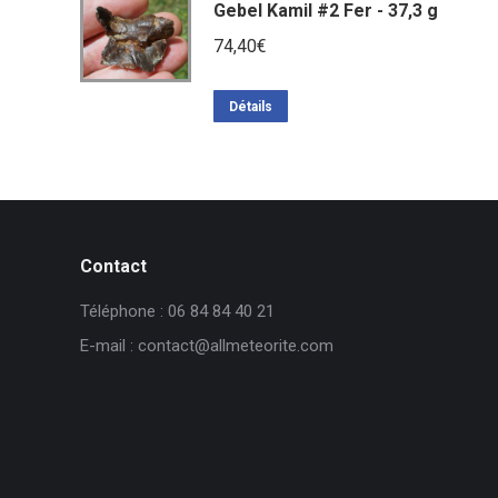
Gebel Kamil #2 Fer - 37,3 g
74,40
€
Détails
Contact
Téléphone : 06 84 84 40 21
E-mail : contact@allmeteorite.com