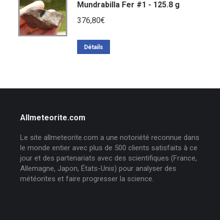
Mundrabilla Fer #1 - 125.8 g
376,80
€
Détails
Allmeteorite.com
Le site allmeteorite.com a une notoriété reconnue dans
le monde entier avec plus de 500 clients satisfaits à ce
jour et des partenariats avec des scientifiques (France,
Allemagne, Japon, États-Unis) pour analyser des
météorites et faire progresser la science.