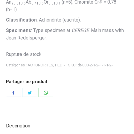
An
Ab
Or
(n=5). Chromite Cr# = 0.78
93.3±0.6
6.4±0.6
0.3±0.1
(n=1).
Classification
: Achondrite (eucrite).
Specimens
: Type specimen at
CEREGE
. Main mass with
Jean Redelsperger.
Rupture de stock
Catégories :
ACHONDRITES
,
HED
SKU:
dt-008-2-1-2-1-1-1-2-1
Partager ce produit
Partager
Partager
Partager
sur
sur
sur
Facebook
Twitter
WhatsApp
Description