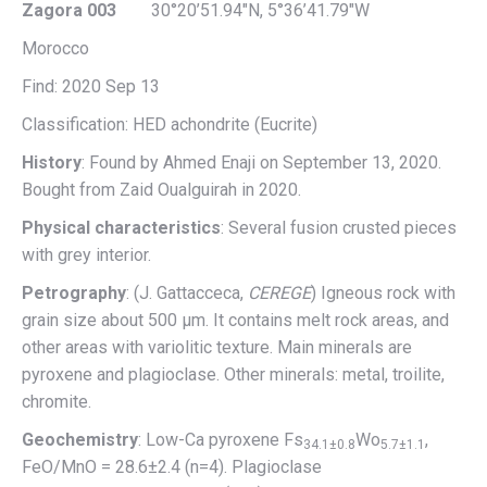
Zagora 003
30°20’51.94″N, 5°36’41.79″W
Morocco
Find: 2020 Sep 13
Classification: HED achondrite (Eucrite)
History
: Found by Ahmed Enaji on September 13, 2020.
Bought from Zaid Oualguirah in 2020.
Physical characteristics
: Several fusion crusted pieces
with grey interior.
Petrography
: (J. Gattacceca,
CEREGE
) Igneous rock with
grain size about 500 µm. It contains melt rock areas, and
other areas with variolitic texture. Main minerals are
pyroxene and plagioclase. Other minerals: metal, troilite,
chromite.
Geochemistry
: Low-Ca pyroxene Fs
Wo
,
34.1±0.8
5.7±1.1
FeO/MnO = 28.6±2.4 (n=4). Plagioclase