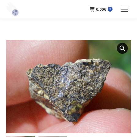
0,00
€
0