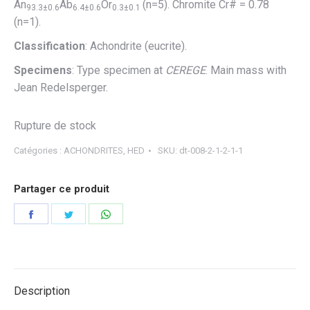
An
Ab
Or
(n=5). Chromite Cr# = 0.78
93.3±0.6
6.4±0.6
0.3±0.1
(n=1).
Classification
: Achondrite (eucrite).
Specimens
: Type specimen at
CEREGE
. Main mass with
Jean Redelsperger.
Rupture de stock
Catégories :
ACHONDRITES
,
HED
SKU:
dt-008-2-1-2-1-1
Partager ce produit
Partager
Partager
Partager
sur
sur
sur
Facebook
Twitter
WhatsApp
Description