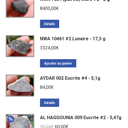
8400,00
€
Détails
NWA 10461 #2 Lunaire - 17,3 g
3324,00
€
Ajouter au panier
AYDAR 002 Eucrite #4 - 5,1g
84,00
€
Détails
AL HAGGOUNIA 009 Eucrite #2 - 5,47g
Le
Le
95,04
€
60,00
€