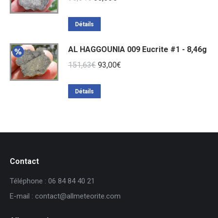
prix
prix
initial
actuel
Détails
était :
est :
AL HAGGOUNIA 009 Eucrite #1 - 8,46g
95,04€.
60,00€.
Le
Le
151,63
€
93,00
€
prix
prix
initial
actuel
Détails
était :
est :
151,63€.
93,00€.
Contact
Téléphone : 06 84 84 40 21
E-mail : contact@allmeteorite.com