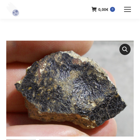
0,00
€
0