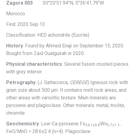
Zagora 003
30°20’51.94″N, 5°36’41.79″W
Morocco
Find: 2020 Sep 13
Classification: HED achondrite (Eucrite)
History
: Found by Ahmed Enaji on September 13, 2020.
Bought from Zaid Oualguirah in 2020.
Physical characteristics
: Several fusion crusted pieces
with grey interior.
Petrography
: (J. Gattacceca,
CEREGE
) Igneous rock with
grain size about 500 µm. It contains melt rock areas, and
other areas with variolitic texture. Main minerals are
pyroxene and plagioclase. Other minerals: metal, troilite,
chromite.
Geochemistry
: Low-Ca pyroxene Fs
Wo
,
34.1±0.8
5.7±1.1
FeO/MnO = 28.6±2.4 (n=4). Plagioclase