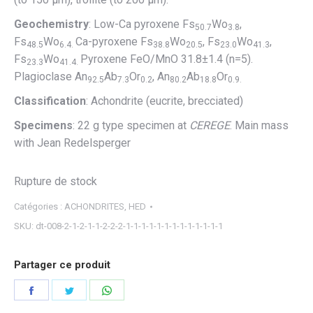
Geochemistry
: Low-Ca pyroxene Fs
Wo
,
50.7
3.8
Fs
Wo
Ca-pyroxene Fs
Wo
, Fs
Wo
,
48.5
6.4.
38.8
20.5
23.0
41.3
Fs
Wo
Pyroxene FeO/MnO 31.8±1.4 (n=5).
23.3
41.4.
Plagioclase An
Ab
Or
, An
Ab
Or
92.5
7.3
0.2
80.2
18.8
0.9.
Classification
: Achondrite (eucrite, brecciated)
Specimens
: 22 g type specimen at
CEREGE
. Main mass
with Jean Redelsperger
Rupture de stock
Catégories :
ACHONDRITES
,
HED
SKU:
dt-008-2-1-2-1-1-2-2-2-1-1-1-1-1-1-1-1-1-1-1-1-1
Partager ce produit
Partager
Partager
Partager
sur
sur
sur