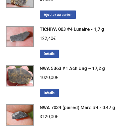
Ajouter au panier
TICHIYA 003 #4 Lunaire - 1,7 g
122,40
€
Détails
NWA 5363 #1 Ach Ung – 17,2 g
1020,00
€
Détails
NWA 7034 (paired) Mars #4 - 0.47 g
3120,00
€