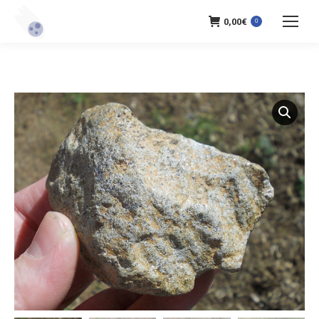
0,00
€
0