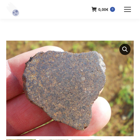
0,00
€
0