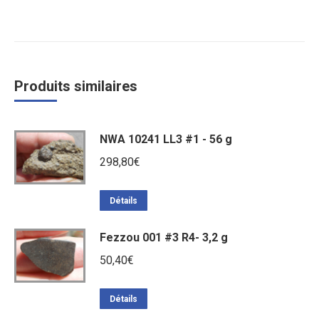
Produits similaires
NWA 10241 LL3 #1 - 56 g
298,80
€
Détails
Fezzou 001 #3 R4- 3,2 g
50,40
€
Détails