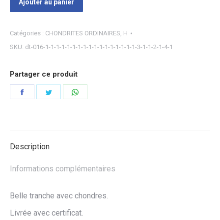
Ajouter au panier
Catégories :
CHONDRITES ORDINAIRES
,
H
SKU:
dt-016-1-1-1-1-1-1-1-1-1-1-1-1-1-1-1-1-1-3-1-1-2-1-4-1
Partager ce produit
Partager
Partager
Partager
sur
sur
sur
Facebook
Twitter
WhatsApp
Description
Informations complémentaires
Belle tranche avec chondres.
Livrée avec certificat.