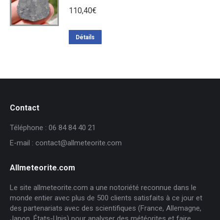
110,40
€
Détails
Contact
Téléphone : 06 84 84 40 21
E-mail : contact@allmeteorite.com
Allmeteorite.com
Le site allmeteorite.com a une notoriété reconnue dans le
monde entier avec plus de 500 clients satisfaits à ce jour et
des partenariats avec des scientifiques (France, Allemagne,
Japon, États-Unis) pour analyser des météorites et faire