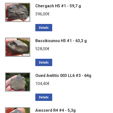
Chergach H5 #1 - 59,7 g
396,00
€
Détails
Bassikounou H5 #1 - 63,3 g
528,00
€
Détails
Oued Awlitis 003 LL6 #3 - 64g
104,40
€
Détails
Awsserd R4 #4 - 5,3g