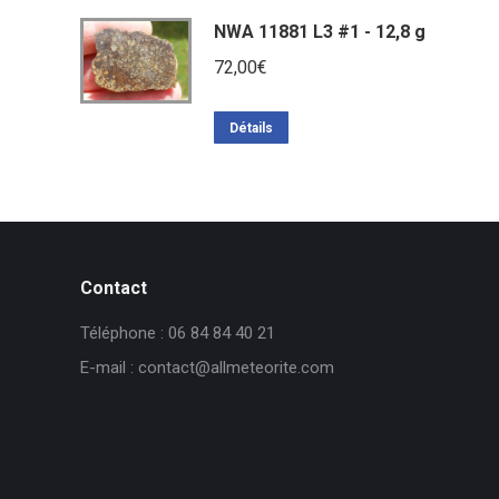
NWA 11881 L3 #1 - 12,8 g
72,00
€
Détails
Contact
Téléphone : 06 84 84 40 21
E-mail : contact@allmeteorite.com