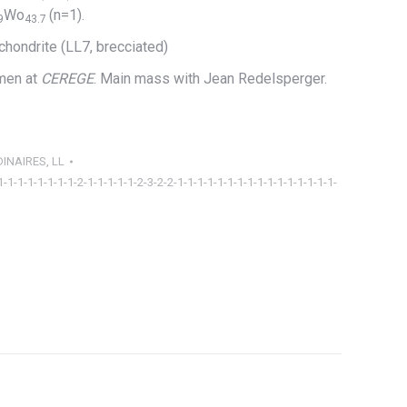
Wo
(n=1).
9
43.7
 chondrite (LL7, brecciated)
men at
CEREGE
. Main mass with Jean Redelsperger.
INAIRES
,
LL
1-1-1-1-1-1-1-1-2-1-1-1-1-1-2-3-2-2-1-1-1-1-1-1-1-1-1-1-1-1-1-1-1-1-
ager
tsApp