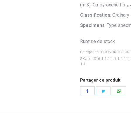
(n=3). Ca-pyroxene Fs
10.
Classification
: Ordinary
Specimens
: Type speci
Rupture de stock
Catégories :
CHONDRITES ORD
SKU:
dt-016-1-1-1-1-1-1-1-1-1-
1-1
Partager ce produit
Partager
Partager
Part
sur
sur
sur
Facebook
Twitter
Wha