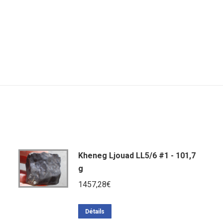
Kheneg Ljouad LL5/6 #1 - 101,7
g
1457,28
€
Détails