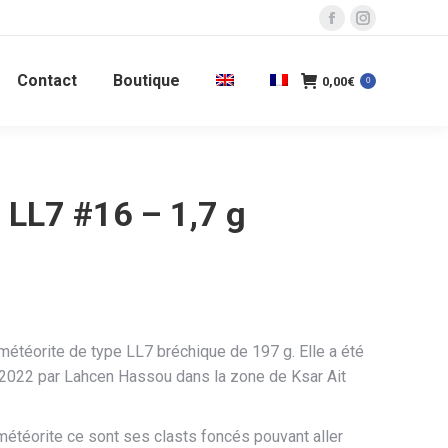
La
La
page
page
Contact
Boutique
Facebook
Instagram
0,00
€
0
s'ouvre
s'ouvre
dans
dans
une
une
nouvelle
nouvelle
 LL7 #16 – 1,7 g
fenêtre
fenêtre
météorite de type LL7 bréchique de 197 g. Elle a été
2022 par Lahcen Hassou dans la zone de Ksar Ait
 météorite ce sont ses clasts foncés pouvant aller