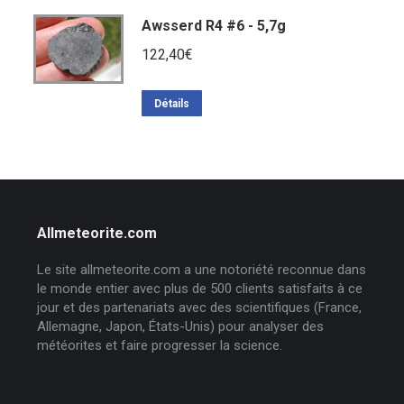
Awsserd R4 #6 - 5,7g
122,40
€
Détails
Allmeteorite.com
Le site allmeteorite.com a une notoriété reconnue dans
le monde entier avec plus de 500 clients satisfaits à ce
jour et des partenariats avec des scientifiques (France,
Allemagne, Japon, États-Unis) pour analyser des
météorites et faire progresser la science.