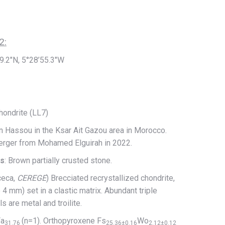
2:
″N, 5°28’55.3″W
chondrite (LL7)
n Hassou in the Ksar Ait Gazou area in Morocco.
rger from Mohamed Elguirah in 2022.
cs
: Brown partially crusted stone.
cceca,
CEREGE
) Brecciated recrystallized chondrite,
4 mm) set in a clastic matrix. Abundant triple
s are metal and troilite.
Fa
(n=1). Orthopyroxene Fs
Wo
31.76
25.36±0.16
2.12±0.12