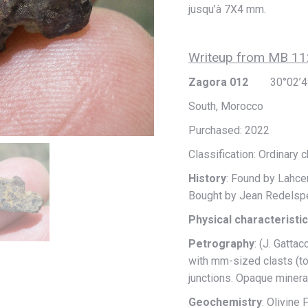
jusqu’à 7X4 mm.
Writeup from MB 11
Zagora 012
30°02’49.2
South, Morocco
Purchased: 2022
Classification: Ordinary 
History
: Found by Lahce
Bought by Jean Redelspe
Physical characteristi
Petrography
: (J. Gatta
with mm-sized clasts (to 
junctions. Opaque mineral
Geochemistry
: Olivine 