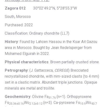
Zagora 012
30°02’49.2″N, 5°28’55.3″W
South, Morocco
Purchased: 2022
Classification: Ordinary chondrite (LL7)
History
: Found by Lahcen Hassou in the Ksar Ait Gazou
area in Morocco. Bought by Jean Redelsperger from
Mohamed Elguirah in 2022.
Physical characteristics
: Brown partially crusted stone.
Petrography
: (J. Gattacceca,
CEREGE
) Brecciated
recrystallized chondrite, with mm-sized clasts (to 4 mm)
set in a clastic matrix. Abundant triple junctions. Opaque
minerals are metal and troilite.
Geochemistry
: Olivine Fa
(n=1). Orthopyroxene
31.76
Fs
Wo
(n=3). Ca-pyroxene Fs
Wo
25.36±0.16
2.12±0.12
10.9
43.7