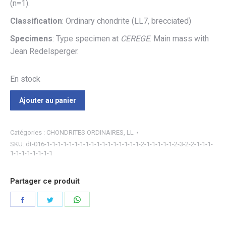
(n=1).
Classification
: Ordinary chondrite (LL7, brecciated)
Specimens
: Type specimen at
CEREGE
. Main mass with
Jean Redelsperger.
En stock
Ajouter au panier
Catégories :
CHONDRITES ORDINAIRES
,
LL
SKU:
dt-016-1-1-1-1-1-1-1-1-1-1-1-1-1-1-1-1-1-2-1-1-1-1-1-2-3-2-2-1-1-1-
1-1-1-1-1-1-1-1
Partager ce produit
Partager
Partager
Partager
sur
sur
sur