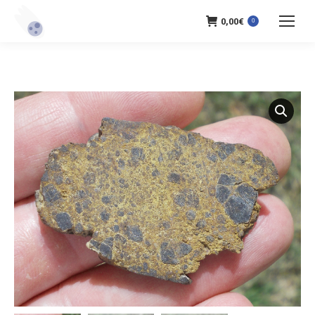
0,00
€
0