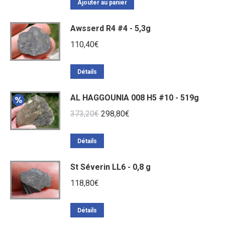
Ajouter au panier
Awsserd R4 #4 - 5,3g
110,40
€
Détails
AL HAGGOUNIA 008 H5 #10 - 519g
Le
Le
373,20
€
298,80
€
prix
prix
initial
actuel
Détails
était :
est :
St Séverin LL6 - 0,8 g
373,20€.
298,80€.
118,80
€
Détails