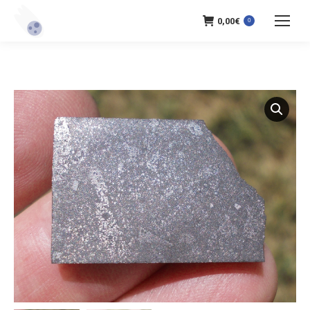
0,00
€
0