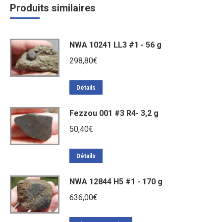
Produits similaires
NWA 10241 LL3 #1 - 56 g
298,80
€
Détails
Fezzou 001 #3 R4- 3,2 g
50,40
€
Détails
NWA 12844 H5 #1 - 170 g
636,00
€