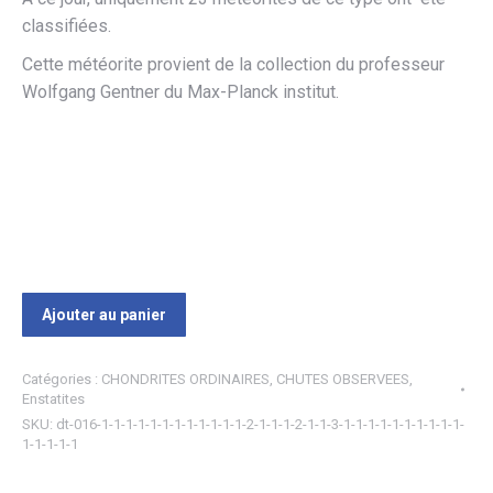
classifiées.
Cette météorite provient de la collection du professeur
Wolfgang Gentner du Max-Planck institut.
Ajouter au panier
Catégories :
CHONDRITES ORDINAIRES
,
CHUTES OBSERVEES
,
Enstatites
SKU:
dt-016-1-1-1-1-1-1-1-1-1-1-1-1-2-1-1-1-2-1-1-3-1-1-1-1-1-1-1-1-1-1-
1-1-1-1-1