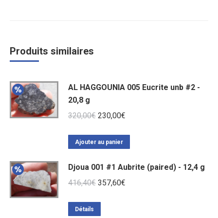
Produits similaires
AL HAGGOUNIA 005 Eucrite unb #2 -
20,8 g
Le
Le
320,00
€
230,00
€
prix
prix
initial
actuel
Ajouter au panier
était :
est :
Djoua 001 #1 Aubrite (paired) - 12,4 g
320,00€.
230,00€.
Le
Le
416,40
€
357,60
€
prix
prix
initial
actuel
Détails