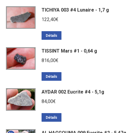
était :
est :
TICHIYA 003 #4 Lunaire - 1,7 g
416,40€.
357,60€.
122,40
€
Détails
TISSINT Mars #1 - 0,64 g
816,00
€
Détails
AYDAR 002 Eucrite #4 - 5,1g
84,00
€
Détails
AL HAGGOUNIA 009 Eucrite #2 - 5,47g