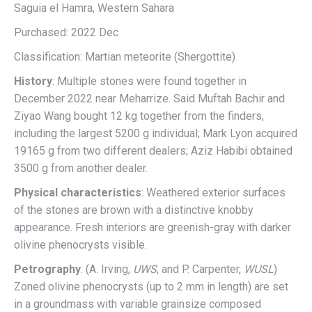
Saguia el Hamra, Western Sahara
Purchased: 2022 Dec
Classification: Martian meteorite (Shergottite)
History
: Multiple stones were found together in
December 2022 near Meharrize. Said Muftah Bachir and
Ziyao Wang bought 12 kg together from the finders,
including the largest 5200 g individual; Mark Lyon acquired
19165 g from two different dealers; Aziz Habibi obtained
3500 g from another dealer.
Physical characteristics
: Weathered exterior surfaces
of the stones are brown with a distinctive knobby
appearance. Fresh interiors are greenish-gray with darker
olivine phenocrysts visible.
Petrography
: (A. Irving,
UWS
, and P. Carpenter,
WUSL
)
Zoned olivine phenocrysts (up to 2 mm in length) are set
in a groundmass with variable grainsize composed