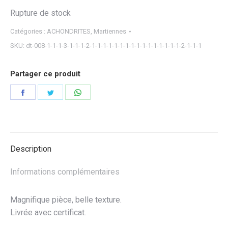
Rupture de stock
Catégories :
ACHONDRITES
,
Martiennes
SKU:
dt-008-1-1-1-3-1-1-1-2-1-1-1-1-1-1-1-1-1-1-1-1-1-1-1-1-2-1-1-1
Partager ce produit
Partager
Partager
Partager
sur
sur
sur
Facebook
Twitter
WhatsApp
Description
Informations complémentaires
Magnifique pièce, belle texture.
Livrée avec certificat.