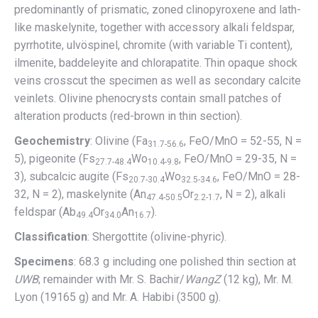
predominantly of prismatic, zoned clinopyroxene and lath-
like maskelynite, together with accessory alkali feldspar,
pyrrhotite, ulvöspinel, chromite (with variable Ti content),
ilmenite, baddeleyite and chlorapatite. Thin opaque shock
veins crosscut the specimen as well as secondary calcite
veinlets. Olivine phenocrysts contain small patches of
alteration products (red-brown in thin section).
Geochemistry
: Olivine (Fa
, FeO/MnO = 52-55, N =
31.7-56.6
5), pigeonite (Fs
Wo
, FeO/MnO = 29-35, N =
27.7-48.4
10.4-9.8
3), subcalcic augite (Fs
Wo
, FeO/MnO = 28-
20.7-30.4
32.5-34.6
32, N = 2), maskelynite (An
Or
, N = 2), alkali
47.4-50.5
2.2-1.7
feldspar (Ab
Or
An
).
49.4
34.0
16.7
Classification
: Shergottite (olivine-phyric).
Specimens
: 68.3 g including one polished thin section at
UWB
; remainder with Mr. S. Bachir/
WangZ
(12 kg), Mr. M.
Lyon (19165 g) and Mr. A. Habibi (3500 g).