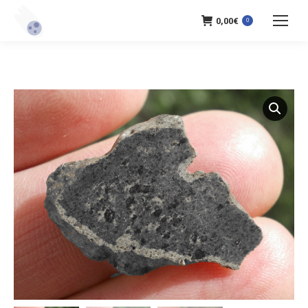
0,00
€
0