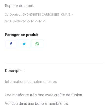
Rupture de stock
Catégories :
CHONDRITES CARBONEES
,
CM1/2
SKU:
dt-004-2-1-6-1-1-1-1-1-1
Partager ce produit
Partager
Partager
Partager
sur
sur
sur
Facebook
Twitter
WhatsApp
Description
Informations complémentaires
Une météorite très rare avec croûte de fusion.
Vendue dans une boîte à membranes.