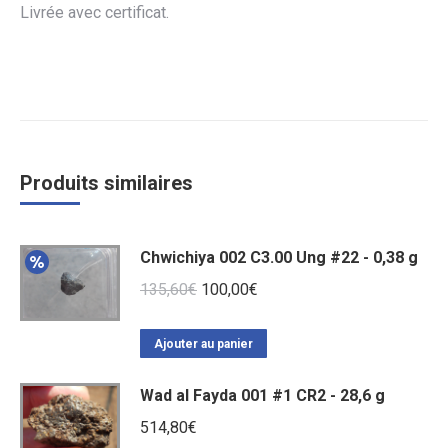
Livrée avec certificat.
Produits similaires
Chwichiya 002 C3.00 Ung #22 - 0,38 g
Le
Le
135,60
€
100,00
€
prix
prix
initial
actuel
Ajouter au panier
était :
est :
Wad al Fayda 001 #1 CR2 - 28,6 g
135,60€.
100,00€.
514,80
€