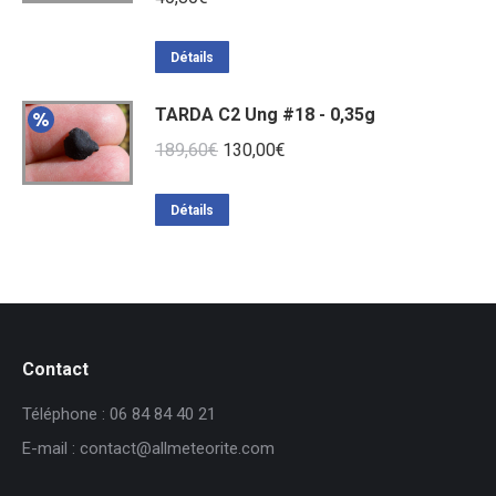
Détails
TARDA C2 Ung #18 - 0,35g
Le
Le
189,60
€
130,00
€
prix
prix
initial
actuel
Détails
était :
est :
189,60€.
130,00€.
Contact
Téléphone : 06 84 84 40 21
E-mail : contact@allmeteorite.com