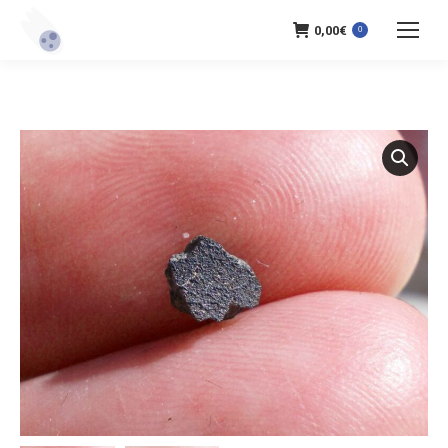
0,00
€
0