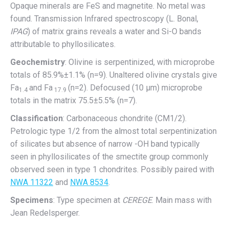
Opaque minerals are FeS and magnetite. No metal was
found. Transmission Infrared spectroscopy (L. Bonal,
IPAG
) of matrix grains reveals a water and Si-O bands
attributable to phyllosilicates.
Geochemistry
: Olivine is serpentinized, with microprobe
totals of 85.9%±1.1% (n=9). Unaltered olivine crystals give
Fa
and Fa
(n=2). Defocused (10 µm) microprobe
1.4
17.9
totals in the matrix 75.5±5.5% (n=7).
Classification
: Carbonaceous chondrite (CM1/2).
Petrologic type 1/2 from the almost total serpentinization
of silicates but absence of narrow -OH band typically
seen in phyllosilicates of the smectite group commonly
observed seen in type 1 chondrites. Possibly paired with
NWA 11322
and
NWA 8534
.
Specimens
: Type specimen at
CEREGE
. Main mass with
Jean Redelsperger.