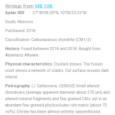
Writeup from
MB 108:
Aydar 003
27°40’06.09″N, 10°06’25.33″W
South, Morocco
Purchased: 2018
Classification: Carbonaceous chondrite (CM1/2)
History
: Found between 2016 and 2018. Bought from
Abdelaziz Alhyane.
Physical characteristics
: Crusted stones. The fusion
crust shows a network of cracks. Cut surface reveals dark
interior
Petrography
: (J. Gattacceca,
CEREGE
) Small altered
chondrules (average apparent diameter about 270 µm) and
altered mineral fragments and fine grained CAIs set in an
abundant fine-grained phyllosilicate-rich matrix (about 75
vol%). Olivine has been almost entirely serpentinized.