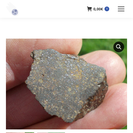
0,00
€
0