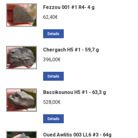
Fezzou 001 #1 R4- 4 g
62,40
€
Détails
Chergach H5 #1 - 59,7 g
396,00
€
Détails
Bassikounou H5 #1 - 63,3 g
528,00
€
Détails
Oued Awlitis 003 LL6 #3 - 64g