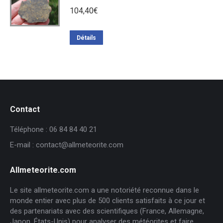
104,40
€
Détails
Contact
Téléphone : 06 84 84 40 21
E-mail : contact@allmeteorite.com
Allmeteorite.com
Le site allmeteorite.com a une notoriété reconnue dans le
monde entier avec plus de 500 clients satisfaits à ce jour et
des partenariats avec des scientifiques (France, Allemagne,
Japon, États-Unis) pour analyser des météorites et faire