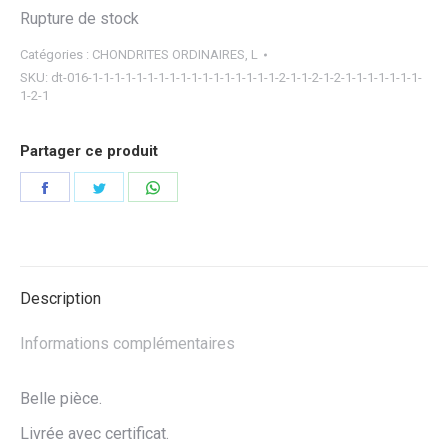
Rupture de stock
Catégories :
CHONDRITES ORDINAIRES
,
L
SKU:
dt-016-1-1-1-1-1-1-1-1-1-1-1-1-1-1-1-1-1-2-1-1-2-1-2-1-1-1-1-1-1-1-
1-2-1
Partager ce produit
Partager
Partager
Partager
sur
sur
sur
Facebook
Twitter
WhatsApp
Description
Informations complémentaires
Belle pièce.
Livrée avec certificat.