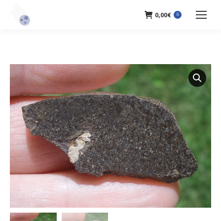
0,00
€
0