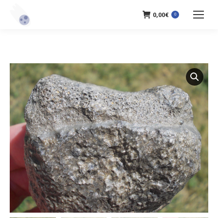
0,00
€
0