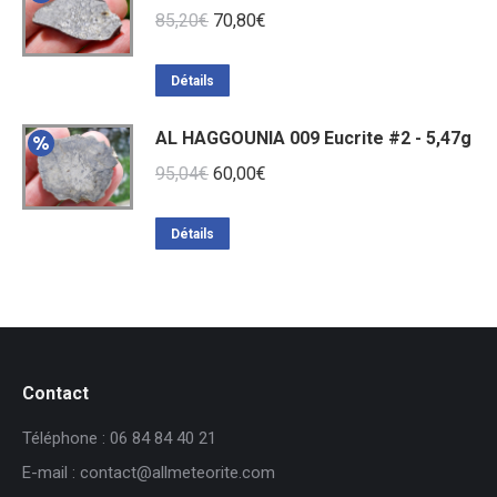
Le
Le
85,20
€
70,80
€
prix
prix
initial
actuel
Détails
était :
est :
AL HAGGOUNIA 009 Eucrite #2 - 5,47g
85,20€.
70,80€.
Le
Le
95,04
€
60,00
€
prix
prix
initial
actuel
Détails
était :
est :
95,04€.
60,00€.
Contact
Téléphone : 06 84 84 40 21
E-mail : contact@allmeteorite.com