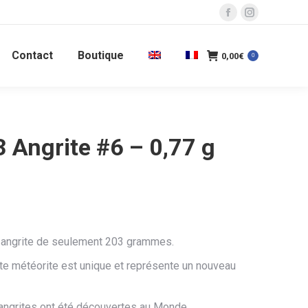
La
La
page
page
Contact
Boutique
Facebook
Instagram
0,00
€
0
s'ouvre
s'ouvre
dans
dans
une
une
nouvelle
nouvelle
Angrite #6 – 0,77 g
fenêtre
fenêtre
 angrite de seulement 203 grammes.
te météorite est unique et représente un nouveau
angrites ont été découvertes au Monde.