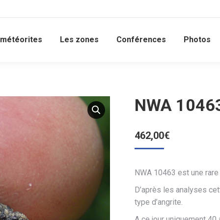
 météorites
Les zones
Conférences
Photos
NWA 10463 
462,00
€
NWA 10463 est une rare
D’après les analyses cet
type d’angrite.
A ce jour uniquement 40 