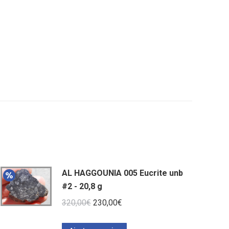
AL HAGGOUNIA 005 Eucrite unb
#2 - 20,8 g
Le
Le
320,00
€
230,00
€
prix
prix