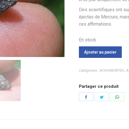
Des scientifiques ont su
éjectas de Mercure, mais 
ces affirmations.
En stock
Ajouter au panier
Catégories :
ACHONDRITES
,
A
Partager ce produit
Partager
Partager
Part
sur
sur
sur
Facebook
Twitter
Wha