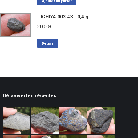
initial
actuel
Ajouter au panier
était :
est :
TICHIYA 003 #3 - 0,4 g
320,00€.
230,00€.
30,00
€
Détails
Découvertes récentes