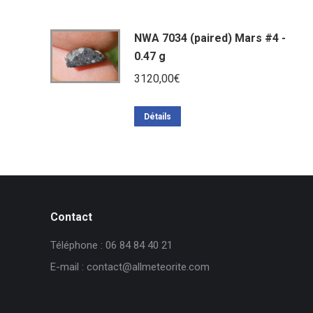
NWA 7034 (paired) Mars #4 -
0.47 g
3120,00
€
Détails
Contact
Téléphone : 06 84 84 40 21
E-mail : contact@allmeteorite.com