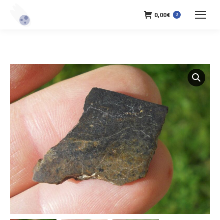
0,00
€
0