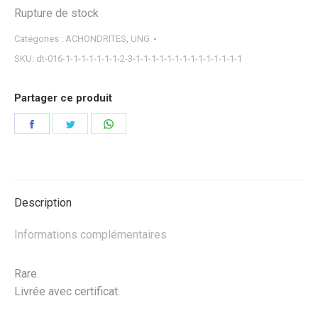
Rupture de stock
Catégories :
ACHONDRITES
,
UNG
SKU:
dt-016-1-1-1-1-1-1-1-2-3-1-1-1-1-1-1-1-1-1-1-1-1-1-1
Partager ce produit
Partager
Partager
Partager
sur
sur
sur
Facebook
Twitter
WhatsApp
Description
Informations complémentaires
Rare.
Livrée avec certificat.