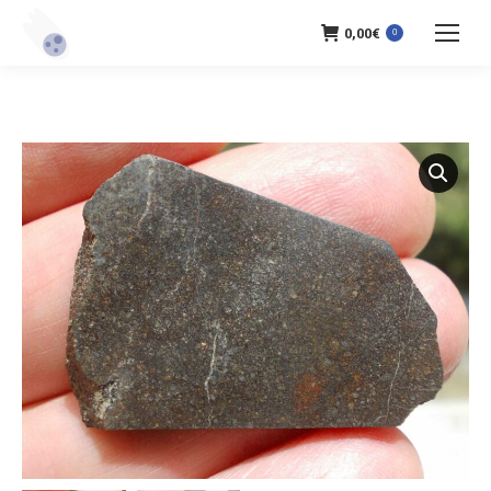
0,00
€
0