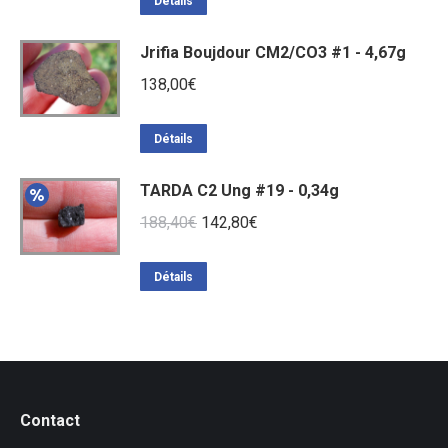
Détails
Jrifia Boujdour CM2/CO3 #1 - 4,67g
138,00
€
Détails
TARDA C2 Ung #19 - 0,34g
Le
Le
188,40
€
142,80
€
prix
prix
initial
actuel
Détails
était :
est :
188,40€.
142,80€.
Contact