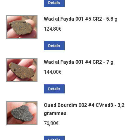
initial
actuel
Détails
était :
est :
Wad al Fayda 001 #5 CR2 - 5.8 g
67,20€.
45,00€.
124,80
€
Détails
Wad al Fayda 001 #4 CR2 - 7 g
144,00
€
Détails
Oued Bourdim 002 #4 CVred3 - 3,2
grammes
76,80
€