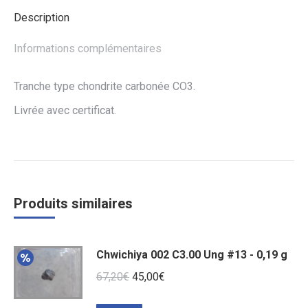
Description
Informations complémentaires
Tranche type chondrite carbonée CO3.
Livrée avec certificat.
Produits similaires
Chwichiya 002 C3.00 Ung #13 - 0,19 g
Le
Le
67,20
€
45,00
€
prix
prix