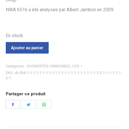
NWA 6516 a été analysée par Albert Jambon en 2009.
En stock
Ajouter au panier
Catégories :
CHONDRITES CARBONEES
,
CO3
SKU:
dt-004-1-1-1-1-1-1-1-1-1-1-1-1-1-1-1-1-1-1-1-1-1-1-1-2-1-1-1-1-1-1-
2-1
Partager ce produit
Partager
Partager
Partager
sur
sur
sur
Facebook
Twitter
WhatsApp