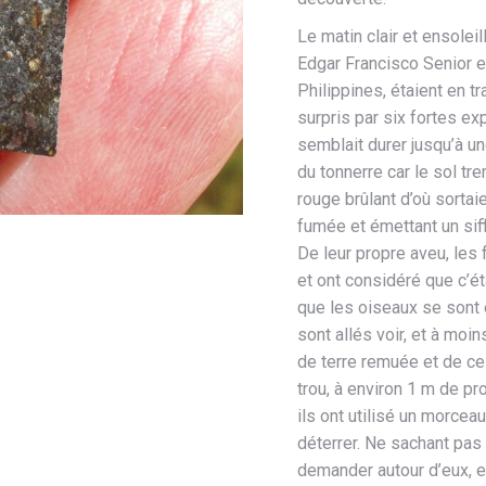
Le matin clair et ensolei
Edgar Francisco Senior 
Philippines, étaient en t
surpris par six fortes e
semblait durer jusqu’à un
du tonnerre car le sol tre
rouge brûlant d’où sortai
fumée et émettant un siff
De leur propre aveu, les 
et ont considéré que c’ét
que les oiseaux se sont
sont allés voir, et à moin
de terre remuée et de ce 
trou, à environ 1 m de pro
ils ont utilisé un morcea
déterrer. Ne sachant pas 
demander autour d’eux, et