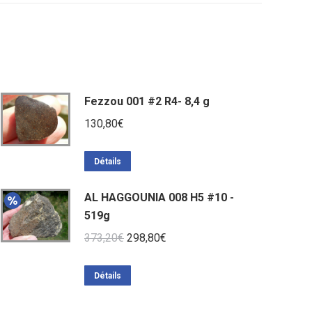
Fezzou 001 #2 R4- 8,4 g
130,80
€
Détails
AL HAGGOUNIA 008 H5 #10 -
519g
Le
Le
373,20
€
298,80
€
prix
prix
initial
actuel
Détails
était :
est :