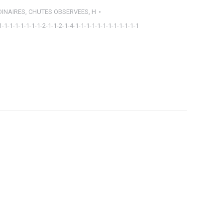
INAIRES
,
CHUTES OBSERVEES
,
H
1-1-1-1-1-1-1-1-2-1-1-2-1-4-1-1-1-1-1-1-1-1-1-1-1-1
ager
tsApp