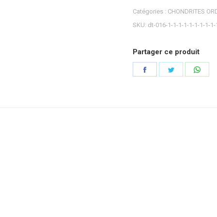
Catégories :
CHONDRITES ORD
SKU:
dt-016-1-1-1-1-1-1-1-1-1-
Partager ce produit
Partager
Partager
Part
sur
sur
sur
Facebook
Twitter
Wha