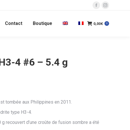
La
La
page
page
Contact
Boutique
Facebook
Instagram
0,00
€
0
s'ouvre
s'ouvre
dans
dans
une
une
nouvelle
nouvelle
3-4 #6 – 5.4 g
fenêtre
fenêtre
st tombée aux Philippines en 2011.
ndrite type H3-4.
 g recouvert d’une croûte de fusion sombre a été