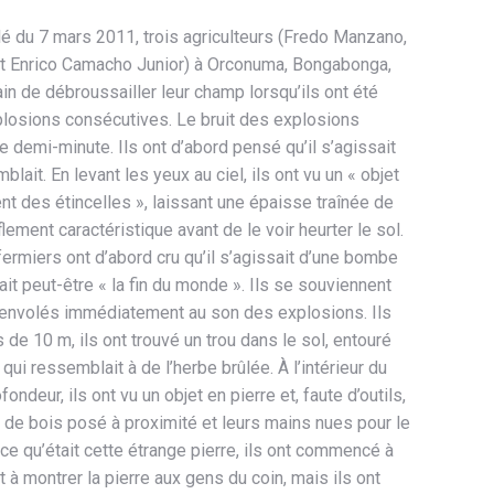
llé du 7 mars 2011, trois agriculteurs (Fredo Manzano,
et Enrico Camacho Junior) à Orconuma, Bongabonga,
rain de débroussailler leur champ lorsqu’ils ont été
xplosions consécutives. Le bruit des explosions
e demi-minute. Ils ont d’abord pensé qu’il s’agissait
mblait. En levant les yeux au ciel, ils ont vu un « objet
ent des étincelles », laissant une épaisse traînée de
lement caractéristique avant de le voir heurter le sol.
fermiers ont d’abord cru qu’il s’agissait d’une bombe
ait peut-être « la fin du monde ». Ils se souviennent
 envolés immédiatement au son des explosions. Ils
s de 10 m, ils ont trouvé un trou dans le sol, entouré
qui ressemblait à de l’herbe brûlée. À l’intérieur du
fondeur, ils ont vu un objet en pierre et, faute d’outils,
u de bois posé à proximité et leurs mains nues pour le
ce qu’était cette étrange pierre, ils ont commencé à
 à montrer la pierre aux gens du coin, mais ils ont