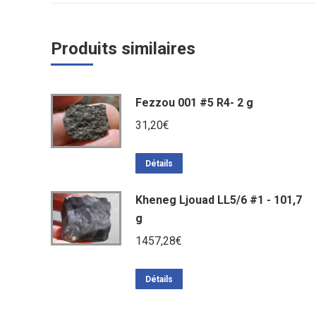
Produits similaires
Fezzou 001 #5 R4- 2 g
31,20
€
Détails
Kheneg Ljouad LL5/6 #1 - 101,7
g
1457,28
€
Détails