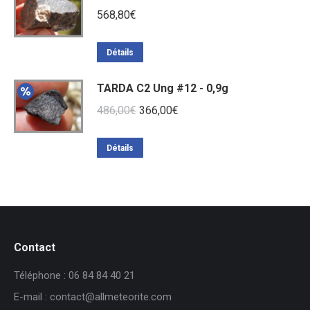
568,80
€
Détails
TARDA C2 Ung #12 - 0,9g
Le
Le
486,00
€
366,00
€
prix
prix
initial
actuel
Détails
était :
est :
486,00€.
366,00€.
Contact
Téléphone : 06 84 84 40 21
E-mail : contact@allmeteorite.com