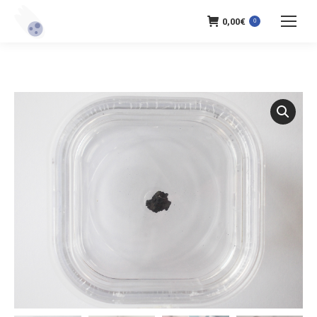
0,00
€
0