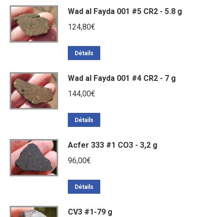
était :
est :
Wad al Fayda 001 #5 CR2 - 5.8 g
238,80€.
180,00€.
124,80
€
Détails
Wad al Fayda 001 #4 CR2 - 7 g
144,00
€
Détails
Acfer 333 #1 CO3 - 3,2 g
96,00
€
Détails
CV3 #1-79 g