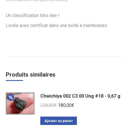
Un classification très rare !
Livrée avec certificat dans une boîte à membranes
Produits similaires
Chwichiya 002 C3.00 Ung #18 - 0,67 g
Le
Le
238,80
€
180,00
€
prix
prix
initial
actuel
Ajouter au panier