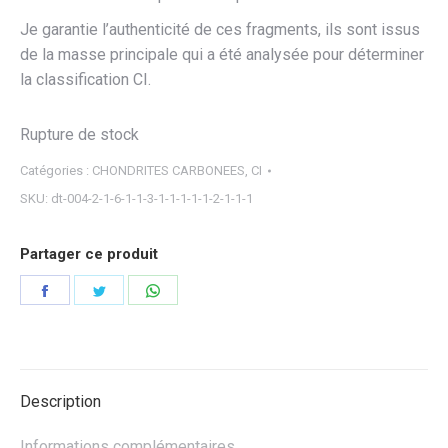
Je garantie l’authenticité de ces fragments, ils sont issus
de la masse principale qui a été analysée pour déterminer
la classification CI.
Rupture de stock
Catégories :
CHONDRITES CARBONEES
,
CI
SKU:
dt-004-2-1-6-1-1-3-1-1-1-1-1-2-1-1-1
Partager ce produit
Partager
Partager
Partager
sur
sur
sur
Facebook
Twitter
WhatsApp
Description
Informations complémentaires