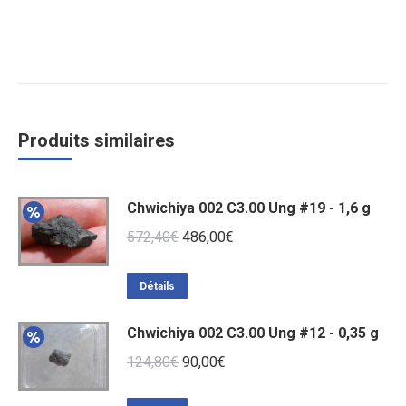
Produits similaires
Chwichiya 002 C3.00 Ung #19 - 1,6 g
Le
Le
572,40
€
486,00
€
prix
prix
initial
actuel
Détails
était :
est :
Chwichiya 002 C3.00 Ung #12 - 0,35 g
572,40€.
486,00€.
Le
Le
124,80
€
90,00
€
prix
prix