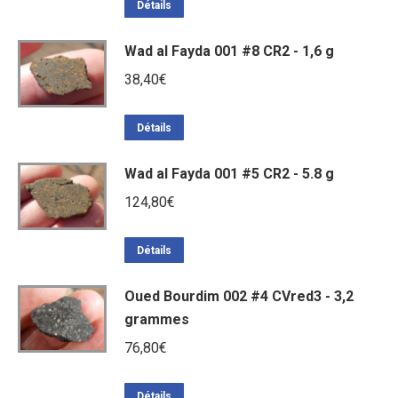
initial
actuel
Détails
était :
est :
Wad al Fayda 001 #8 CR2 - 1,6 g
124,80€.
90,00€.
38,40
€
Détails
Wad al Fayda 001 #5 CR2 - 5.8 g
124,80
€
Détails
Oued Bourdim 002 #4 CVred3 - 3,2
grammes
76,80
€
Détails