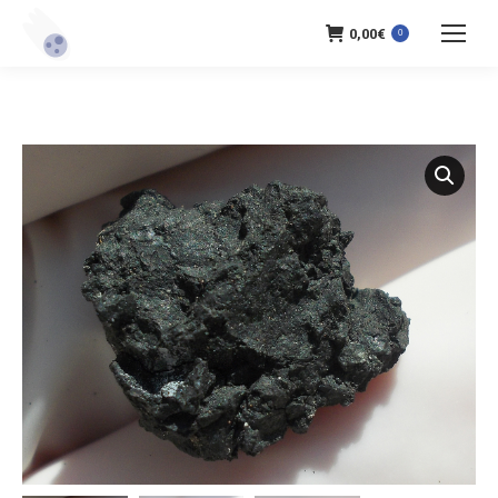
0,00
€
0