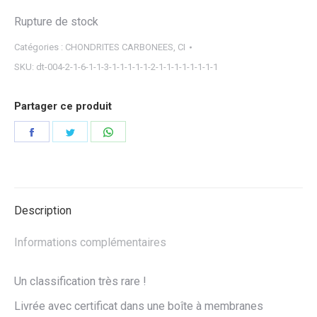
Rupture de stock
Catégories :
CHONDRITES CARBONEES
,
CI
SKU:
dt-004-2-1-6-1-1-3-1-1-1-1-1-2-1-1-1-1-1-1-1-1
Partager ce produit
Partager
Partager
Partager
sur
sur
sur
Facebook
Twitter
WhatsApp
Description
Informations complémentaires
Un classification très rare !
Livrée avec certificat dans une boîte à membranes