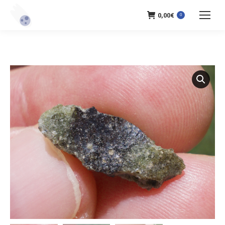
0,00
€
0