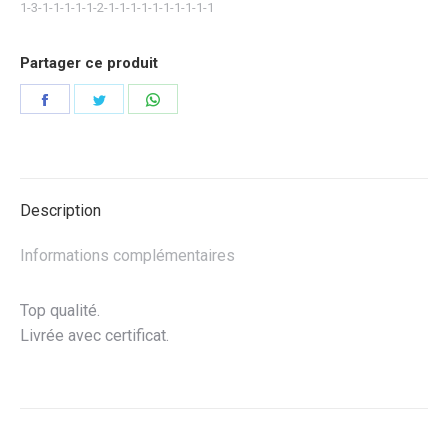
1-3-1-1-1-1-1-2-1-1-1-1-1-1-1-1-1-1
Partager ce produit
Partager
Partager
Partager
sur
sur
sur
Facebook
Twitter
WhatsApp
Description
Informations complémentaires
Top qualité.
Livrée avec certificat.