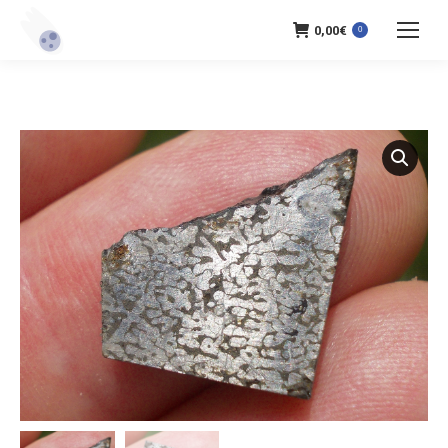
0,00
€
0