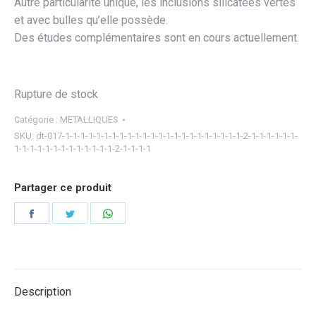
Autre particularité unique, les inclusions silicatées vertes
et avec bulles qu’elle possède.
Des études complémentaires sont en cours actuellement.
Rupture de stock
Catégorie :
METALLIQUES
SKU:
dt-017-1-1-1-1-1-1-1-1-1-1-1-1-1-1-1-1-1-1-1-1-1-1-1-2-1-1-1-1-1-1-
1-1-1-1-1-1-1-1-1-1-1-1-1-2-1-1-1-1
Partager ce produit
Partager
Partager
Partager
sur
sur
sur
Facebook
Twitter
WhatsApp
Description