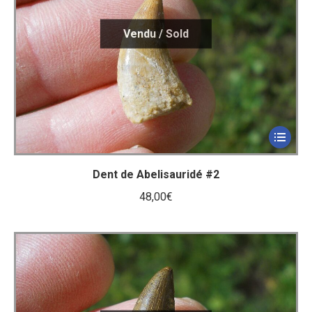
ancien
Dent de Abelisauridé #2
48,00
€