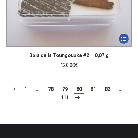
Bois de la Toungouska #2 – 0,07 g
120,00
€
1
…
78
79
80
81
82
…
111