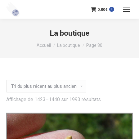
0,00
€
0
La boutique
Vous êtes ici :
Accueil
La boutique
Page 80
Trié
Affichage de 1423–1440 sur 1993 résultats
du
plus
récent
au
plus