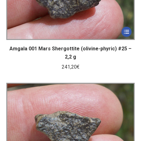
Amgala 001 Mars Shergottite (olivine-phyric) #25 –
2,2 g
241,20
€