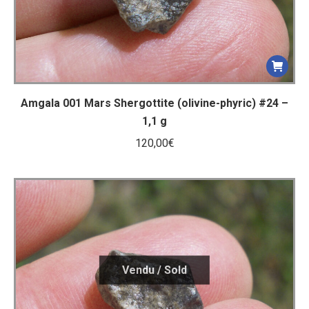
Amgala 001 Mars Shergottite (olivine-phyric) #24 –
1,1 g
120,00
€