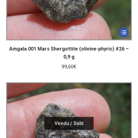
Amgala 001 Mars Shergottite (olivine-phyric) #26 –
0,9 g
99,60
€