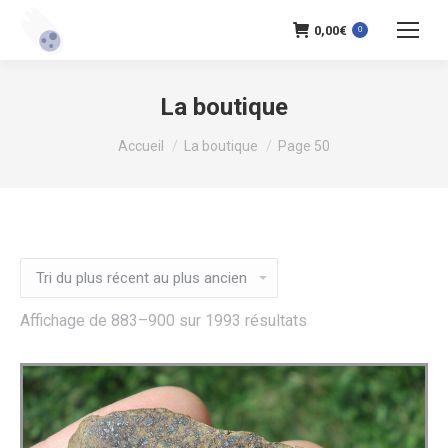
0,00
€
0
La boutique
Vous êtes ici :
Accueil
La boutique
Page 50
Trié
Affichage de 883–900 sur 1993 résultats
du
plus
récent
au
plus