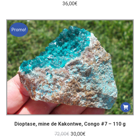
36,00
€
Promo!
Dioptase, mine de Kakontwe, Congo #7 – 110 g
Le
Le
72,00
€
30,00
€