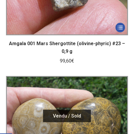
Amgala 001 Mars Shergottite (olivine-phyric) #23 –
0,9 g
99,60
€