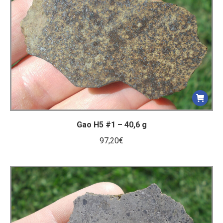
ancien
Gao H5 #1 – 40,6 g
97,20
€