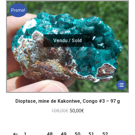
initial
actuel
était :
est :
Promo!
84,00€.
40,00€.
Dioptase, mine de Kakontwe, Congo #3 – 97 g
Le
Le
108,00
€
50,00
€
prix
prix
initial
actuel
1
…
48
49
50
51
52
…