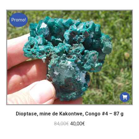
prix
prix
initial
actuel
était :
est :
Promo!
72,00€.
30,00€.
Dioptase, mine de Kakontwe, Congo #4 – 87 g
Le
Le
84,00
€
40,00
€
prix
prix