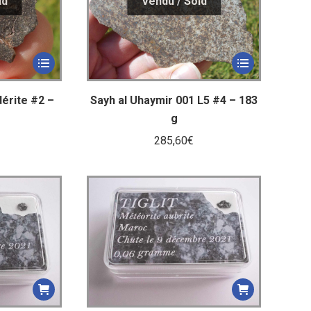
érite #2 –
Sayh al Uhaymir 001 L5 #4 – 183
g
285,60
€