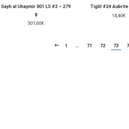
Sayh al Uhaymir 001 L5 #3 – 279
Tiglit #24 Aubrite
g
14,40
€
501,60
€
1
…
71
72
73