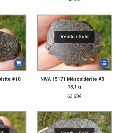
rite #10 –
NWA 15171 Mésosidérite #5 –
13,1 g
63,60
€