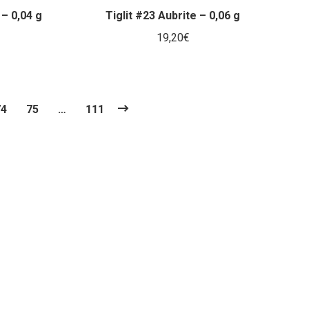
Tiglit #23 Aubrite – 0,06 g
 – 0,04 g
19,20
€
74
75
…
111