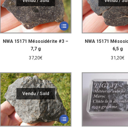
NWA 15171 Mésosidérite #3 –
NWA 15171 Mésosid
7,7 g
6,5 g
37,20
€
31,20
€