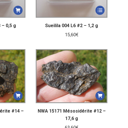
 – 0,5 g
Sueilila 004 L6 #2 – 1,2 g
15,60
€
rite #14 –
NWA 15171 Mésosidérite #12 –
17,6 g
63,60
€