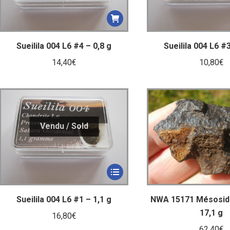
Sueilila 004 L6 #4 – 0,8 g
Sueilila 004 L6 #3
14,40
€
10,80
€
Sueilila 004 L6 #1 – 1,1 g
NWA 15171 Mésosidé
17,1 g
16,80
€
62,40
€