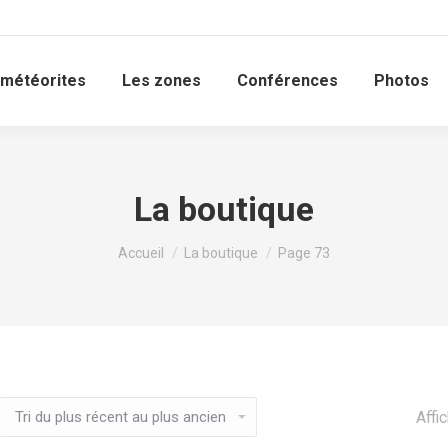
 météorites
Les zones
Conférences
Photos
La boutique
Vous êtes ici :
Accueil
La boutique
Page 73
Affi