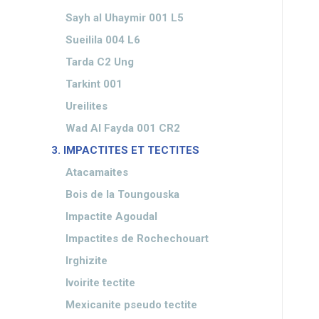
Sayh al Uhaymir 001 L5
Sueilila 004 L6
Tarda C2 Ung
Tarkint 001
Ureilites
Wad Al Fayda 001 CR2
3. IMPACTITES ET TECTITES
Atacamaites
Bois de la Toungouska
Impactite Agoudal
Impactites de Rochechouart
Irghizite
Ivoirite tectite
Mexicanite pseudo tectite