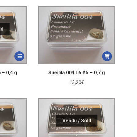
plus
récent
au
plus
ancien
 – 0,4 g
Sueilila 004 L6 #5 – 0,7 g
13,20
€