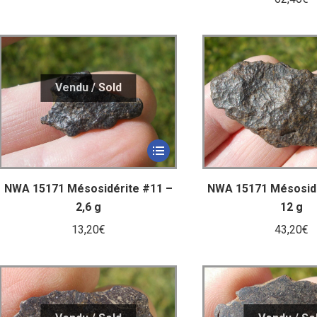
NWA 15171 Mésosidé
NWA 15171 Mésosidérite #11 –
12 g
2,6 g
43,20
€
13,20
€